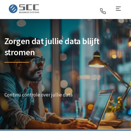
SCC Business Systems
Zorgen dat jullie data blijft
stromen
Continu controle over jullie data