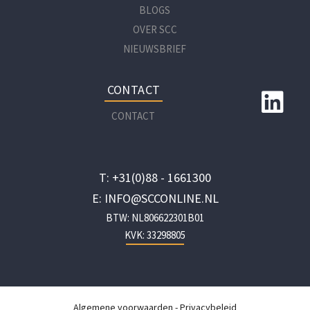
BLOGS
OVER SCC
NIEUWSBRIEF
CONTACT
CONTACT
T: +31(0)88 - 1661300
E: INFO@SCCONLINE.NL
BTW: NL806622301B01
KVK: 33298805
Algemene voorwaarden
-
Privacybeleid