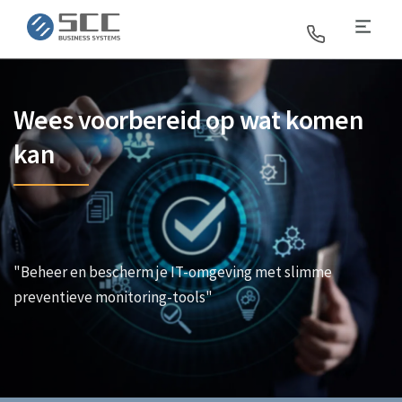
SCC Business Systems
Wees voorbereid op wat komen
kan
"Beheer en bescherm je IT-omgeving met slimme
preventieve monitoring-tools"