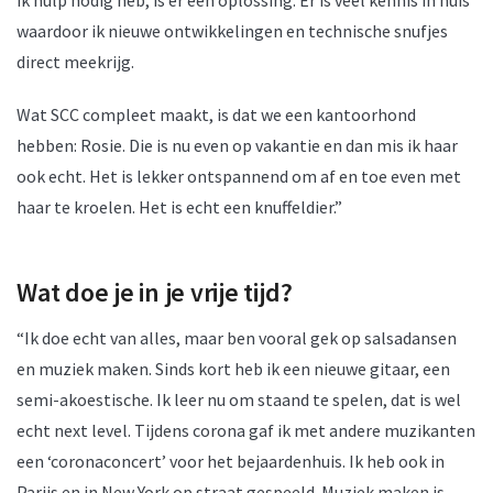
ik hulp nodig heb, is er een oplossing. Er is veel kennis in huis
waardoor ik nieuwe ontwikkelingen en technische snufjes
direct meekrijg.
Wat SCC compleet maakt, is dat we een kantoorhond
hebben: Rosie. Die is nu even op vakantie en dan mis ik haar
ook echt. Het is lekker ontspannend om af en toe even met
haar te kroelen. Het is echt een knuffeldier.”
Wat doe je in je vrije tijd?
“Ik doe echt van alles, maar ben vooral gek op salsadansen
en muziek maken. Sinds kort heb ik een nieuwe gitaar, een
semi-akoestische. Ik leer nu om staand te spelen, dat is wel
echt next level. Tijdens corona gaf ik met andere muzikanten
een ‘coronaconcert’ voor het bejaardenhuis. Ik heb ook in
Parijs en in New York op straat gespeeld. Muziek maken is