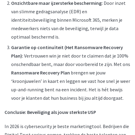
Onzichtbare maar ijzersterke bescherming:
Door inzet
van slimme gedragsanalyse (EDR) en
identiteitsbeveiliging binnen Microsoft 365, merken je
medewerkers niets van de beveiliging, terwijl je data
optimaal beschermd is.
Garantie op continuïteit (Het Ransomware Recovery
Plan):
Vertrouwen win je niet door te claimen dat je 100%
onschendbaar bent, maar door voorbereid te zijn. Met ons
Ransomware Recovery Plan
brengen we jouw
‘kroonjuwelen’ in kaart en leggen we vast hoe snel je weer
up-and-running bent na een incident. Het is hét bewijs
voor je klanten dat hun business bij jou altijd doorgaat.
Conclusie: Beveiliging als jouw sterkste USP
In 2026 is cybersecurity je beste marketingtool. Bedrijven die
Digital Trust serieus nemen, trekken de beste talenten aan