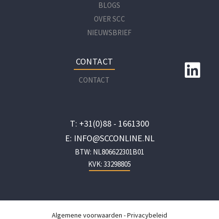
BLOGS
OVER SCC
NIEUWSBRIEF
CONTACT
CONTACT
T: +31(0)88 - 1661300
E: INFO@SCCONLINE.NL
BTW: NL806622301B01
KVK: 33298805
Algemene voorwaarden
-
Privacybeleid